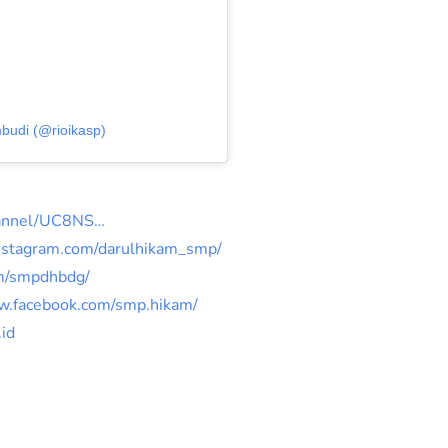
mbudi (@rioikasp)
hannel/UC8NS…
instagram.com/darulhikam_smp/
om/smpdhbdg/
w.facebook.com/smp.hikam/
id