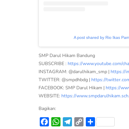
A post shared by Rio Ikas Pa
SMP Darul Hikam Bandung
SUBSCRIBE :
https://www.youtube.com/c
INSTAGRAM: @darulhikam_smp |
https://
TWITTER: @smpdhbdg |
https://twitter.c
FACEBOOK: SMP Darul Hikam |
https://ww
WEBSITE:
https://www.smpdarulhikam.sch.
Bagikan:
Facebook
WhatsApp
Telegram
Copy
Share