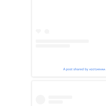
A post shared by ᴀᴅɪᴛɪᴀʀᴀɴᴀ