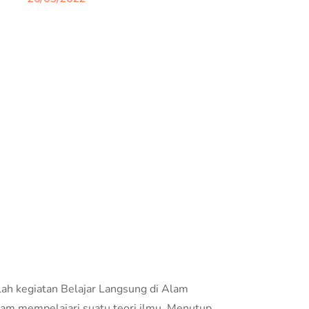
h kegiatan Belajar Langsung di Alam
lam mempelajari suatu teori ilmu. Menutup