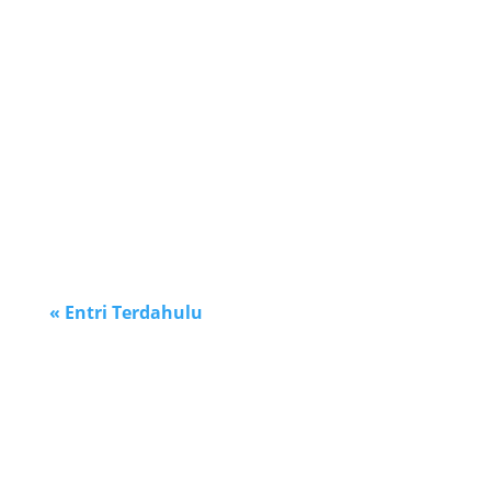
Admin SMP DH
Tak ada yang lebih indah dari kebersamaan yang
penuh...
« Entri Terdahulu