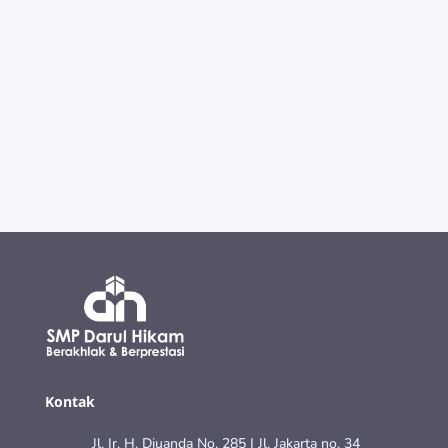
Semangat kemerdekaan itu dibuktikan dengan
raihan perwakilan guru SMP DH yang berhasil
menjuarai lomba catur dan video...
Kontak
Jl. Ir. H. Djuanda No. 285 | Jl. Jakarta no. 34