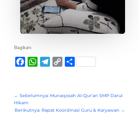
Bagikan:
Facebook
WhatsApp
Telegram
Copy
Share
Link
←
Sebelumnya: Munaqosah Al-Qur'an SMP Darul
Hikam
Berikutnya: Rapat Koordinasi Guru & Karyawan
→