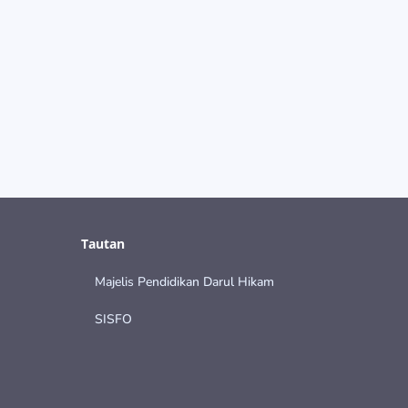
catur dan video...
Tautan
Majelis Pendidikan Darul Hikam
SISFO