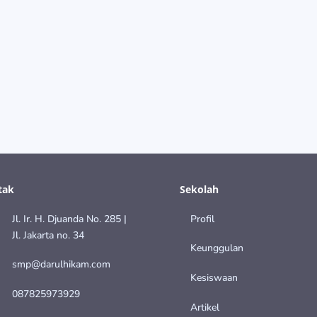
n raihan perwakilan guru SMP DH yang berhasil menjuarai lomba 
tak
Sekolah
Jl. Ir. H. Djuanda No. 285 |
Profil
Jl. Jakarta no. 34
Keunggulan
smp@darulhikam.com
Kesiswaan
087825973929
Artikel