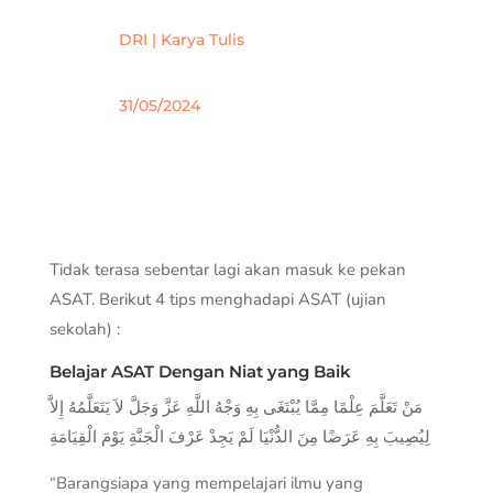
DRI
|
Karya Tulis
31/05/2024
Tidak terasa sebentar lagi akan masuk ke pekan
ASAT. Berikut 4 tips menghadapi ASAT (ujian
sekolah) :
Belajar ASAT Dengan Niat yang Baik
مَنْ تَعَلَّمَ عِلْمًا مِمَّا يُبْتَغَى بِهِ وَجْهُ اللَّهِ عَزَّ وَجَلَّ لاَ يَتَعَلَّمُهُ إِلاَّ
لِيُصِيبَ بِهِ عَرَضًا مِنَ الدُّنْيَا لَمْ يَجِدْ عَرْفَ الْجَنَّةِ يَوْمَ الْقِيَامَةِ
“Barangsiapa yang mempelajari ilmu yang