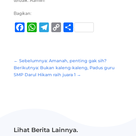
terbaik. Aamiin!
Bagikan:
Facebook
WhatsApp
Telegram
Copy
Share
Link
←
Sebelumnya: Amanah, penting gak sih?
Berikutnya: Bukan kaleng-kaleng, Padus guru
SMP Darul Hikam raih juara 1
→
Lihat Berita Lainnya.