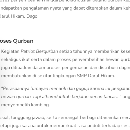
roses penyembelihan hingga pendistribusian daging qurban k
endapatkan pengalaman nyata yang dapat diterapkan dalam kehi
Darul Hikam, Dago.
roses Qurban
Kegiatan
Patriot Berqu
rban
setiap tahunnya memberikan kes
sekaligus ikut serta dalam proses penyembelihan hewan qurba
juga dilibatkan dalam proses pengemasan dan distribusi dagi
membutuhkan di sekitar lingkungan SMP Darul Hikam.
“
Perasaannya lumayan menarik dan gugup karena ini pengal
hewan qurban, tapi alhamdulillah berjalan denan lancar..
” ung
menyembelih kambing.
n sosial, tanggung jawab, serta semangat berbagi ditanamkan se
tetapi juga sarana untuk memperkuat rasa peduli terhadap ses