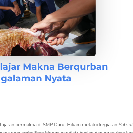
elajar Makna Berqurban
ngalaman Nyata
ajaran bermakna di SMP Darul Hikam melalui kegiatan
Patrio