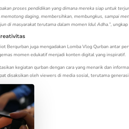
akan proses pendidikan yang dimana mereka siap untuk terjun 
a memotong daging, membersihkan, membungkus, sampai mendi
rjun di masyarakat terutama dalam momen Idul Adha.”
, ungkap
eativitas
atriot Berqurban juga mengadakan Lomba Vlog Qurban antar per
emas momen edukatif menjadi konten digital yang inspiratif.
kan kegiatan qurban dengan cara yang menarik dan informatif
at disaksikan oleh viewers di media sosial, terutama generas