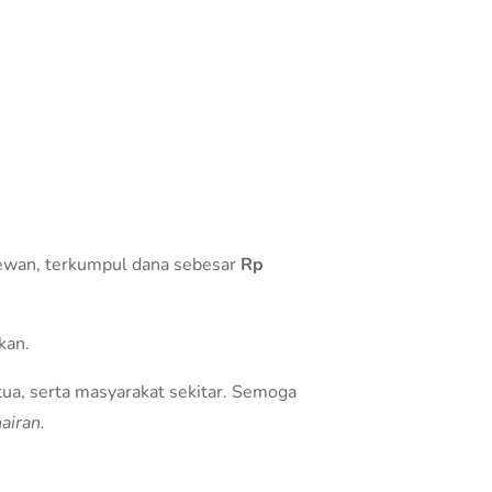
n hewan, terkumpul dana sebesar
Rp
kan.
tua, serta masyarakat sekitar. Semoga
airan.