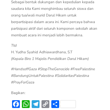
Sebagai bentuk dukungan dan kepedulian kepada
saudara kita Kami menghimbau seluruh siswa dan
orang tua/wali murid Darul Hikam untuk
berpartisipasi dalam acara ini. Kami percaya bahwa
partisipasi aktif dari seluruh komponen sekolah akan
membuat acara ini menjadi lebih bermakna.
Ttd
H. Yudha Syahid Adhiawardhana, S.T
(Kepala Biro 1 Majelis Pendidikan Darul Hikam)
#HandsoffGaza #StopTheGenocide #FreePalestine
#BandungUntukPalestina #SolidaritasPalestina
#PrayForGaza
Bagikan:
Facebook
WhatsApp
Telegram
Copy
Share