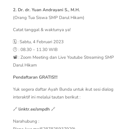
2. Dr. dr. Yuan Andrayani S., M.H.
(Orang Tua Siswa SMP Darul Hikam)
Catat tanggal & waktunya ya!
🗓️ : Sabtu, 4 Februari 2023
🕛 : 08.30 – 11.30 WIB
📽️ : Zoom Meeting dan Live Youtube Streaming SMP
Darul Hikam
Pendaftaran GRATIS!!!
Yuk segera daftar Ayah Bunda untuk ikut sesi dialog
interaktif ini melalui tautan berikut :
🔗
linktr.ee/smpdh
🔗
Narahubung :
Risna (wa.me/6287825937929)