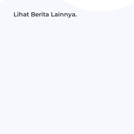
Lihat Berita Lainnya.
RAPORIA 2026 menjadi momentum perayaan
perjalanan siswa dalam bertumbuh, berkarya,
dan menunjukkan potensi terbaiknya....