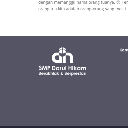
dengan memanggil nama orang tuanya. 😢 Teme
orang tua kita adalah orang-orang yang mesti..
Kon