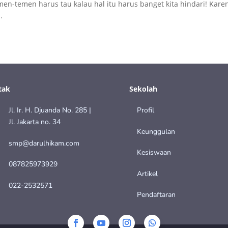
n-temen harus tau kalau hal itu harus banget kita hindari! Kare
.
tak
Sekolah
Jl. Ir. H. Djuanda No. 285 |
Profil
Jl. Jakarta no. 34
Keunggulan
smp@darulhikam.com
Kesiswaan
087825973929
Artikel
022-2532571
Pendaftaran