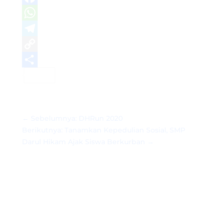
Facebook
WhatsApp
Telegram
Copy
Link
Share
←
Sebelumnya: DHRun 2020
Berikutnya: Tanamkan Kepedulian Sosial, SMP
Darul Hikam Ajak Siswa Berkurban
→