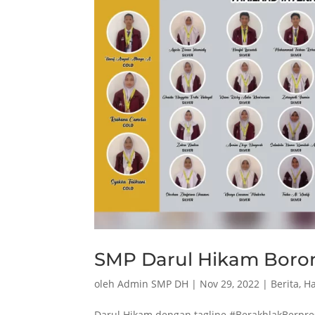
SMP Darul Hikam Boron
oleh
Admin SMP DH
|
Nov 29, 2022
|
Berita
,
Ha
Darul Hikam dengan tagline #BerakhlakBerpres