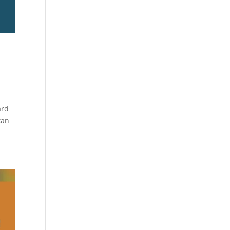
ard
kan