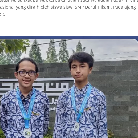
asional yang diraih oleh siswa siswi SMP Darul Hikam. Pada ajang
:...