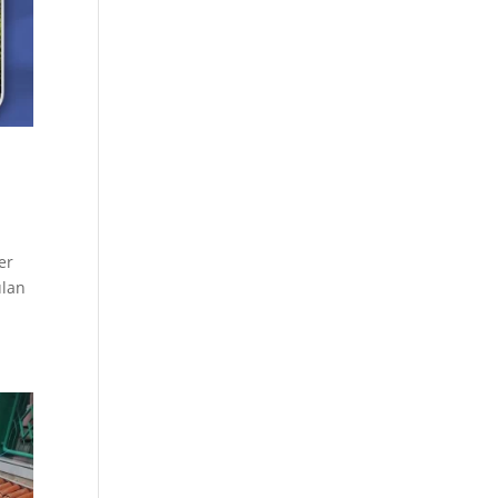
er
ulan