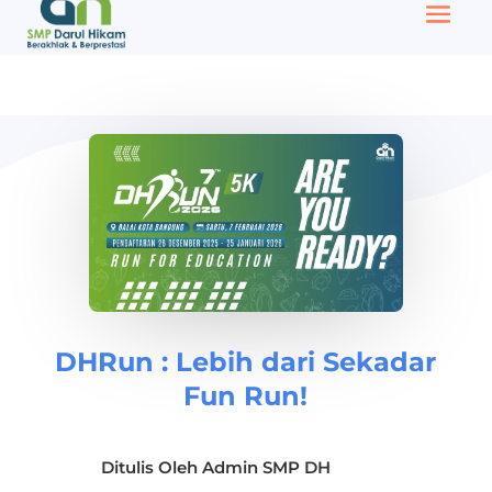
DHRun : Lebih dari Sekadar
Fun Run!
Ditulis Oleh
Admin SMP DH