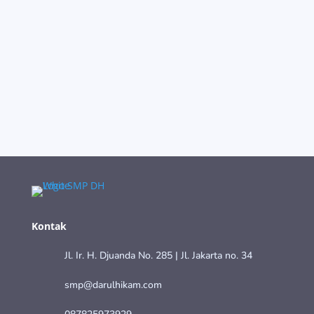
DH Run 2026, yang merupakan gelaran ke-7
dari kegiatan rutin Majelis Pendidikan Darul
Hikam, berlangsung meriah pada...
Kontak
Jl. Ir. H. Djuanda No. 285 | Jl. Jakarta no. 34
smp@darulhikam.com