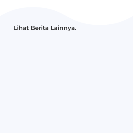
Lihat Berita Lainnya.
RAPORIA 2026 menjadi momentum perayaan
perjalanan siswa dalam bertumbuh, berkarya,
dan menunjukkan potensi terbaiknya....