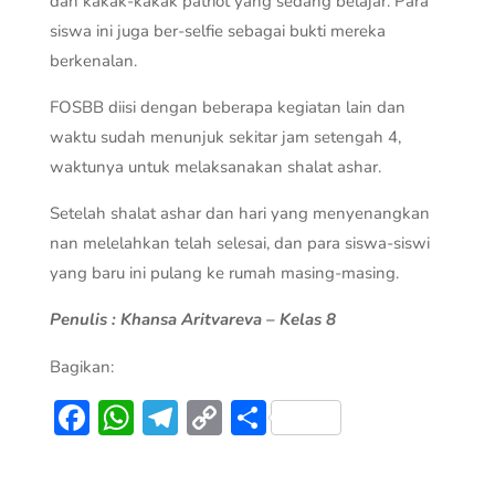
dan kakak-kakak patriot yang sedang belajar. Para
siswa ini juga ber-selfie sebagai bukti mereka
berkenalan.
FOSBB diisi dengan beberapa kegiatan lain dan
waktu sudah menunjuk sekitar jam setengah 4,
waktunya untuk melaksanakan shalat ashar.
Setelah shalat ashar dan hari yang menyenangkan
nan melelahkan telah selesai, dan para siswa-siswi
yang baru ini pulang ke rumah masing-masing.
Penulis : Khansa Aritvareva – Kelas 8
Bagikan:
Facebook
WhatsApp
Telegram
Copy
Share
Link