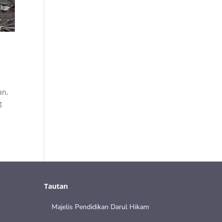
an,
g
Tautan
Majelis Pendidikan Darul Hikam