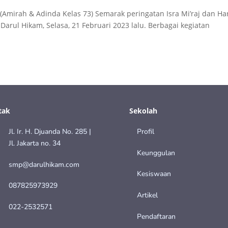
 (Amirah & Adinda Kelas 73) Semarak peringatan Isra Mi’raj dan Ha
Darul Hikam, Selasa, 21 Februari 2023 lalu. Berbagai kegiatan
tak
Sekolah
Jl. Ir. H. Djuanda No. 285 |
Profil
Jl. Jakarta no. 34
Keunggulan
smp@darulhikam.com
Kesiswaan
087825973929
Artikel
022-2532571
Pendaftaran