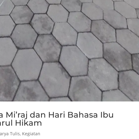
a Mi’raj dan Hari Bahasa Ibu
arul Hikam
arya Tulis
,
Kegiatan