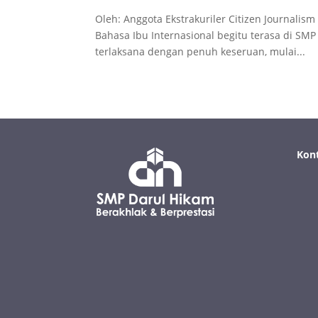
Oleh: Anggota Ekstrakuriler Citizen Journalism
Bahasa Ibu Internasional begitu terasa di SMP 
terlaksana dengan penuh keseruan, mulai...
Kon